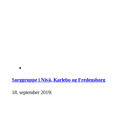
Sorggruppe i Nivå, Karlebo og Fredensborg
18. september 2019
|