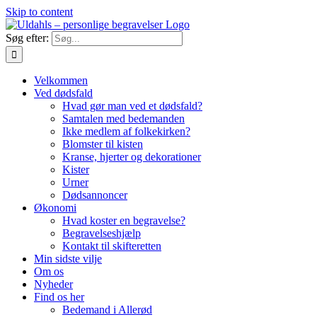
Skip to content
Søg efter:
Velkommen
Ved dødsfald
Hvad gør man ved et dødsfald?
Samtalen med bedemanden
Ikke medlem af folkekirken?
Blomster til kisten
Kranse, hjerter og dekorationer
Kister
Urner
Dødsannoncer
Økonomi
Hvad koster en begravelse?
Begravelseshjælp
Kontakt til skifteretten
Min sidste vilje
Om os
Nyheder
Find os her
Bedemand i Allerød