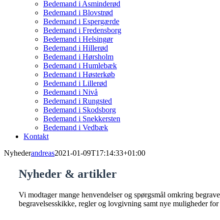
Bedemand i Asminderød
Bedemand i Blovstrød
Bedemand i Espergærde
Bedemand i Fredensborg
Bedemand i Helsingør
Bedemand i Hillerød
Bedemand i Hørsholm
Bedemand i Humlebæk
Bedemand i Høsterkøb
Bedemand i Lillerød
Bedemand i Nivå
Bedemand i Rungsted
Bedemand i Skodsborg
Bedemand i Snekkersten
Bedemand i Vedbæk
Kontakt
Nyheder
andreas
2021-01-09T17:14:33+01:00
Nyheder & artikler
Vi modtager mange henvendelser og spørgsmål omkring begravels
begravelsesskikke, regler og lovgivning samt nye muligheder for 