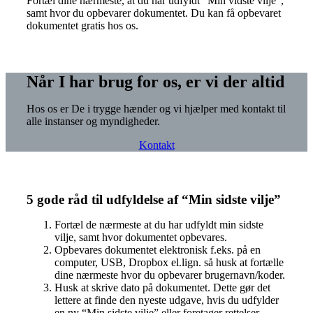
Fortæl dine nærmeste, at du har udfyldt ”Min vidste vilje”,
samt hvor du opbevarer dokumentet. Du kan få opbevaret
dokumentet gratis hos os.
Når I har brug for os, er vi der altid
Hos os er De i trygge hænder og vi hjælper med kontakt til
alle instanser og myndigheder.
Kontakt
5 gode råd til udfyldelse af “Min sidste vilje”
Fortæl de nærmeste at du har udfyldt min sidste
vilje, samt hvor dokumentet opbevares.
Opbevares dokumentet elektronisk f.eks. på en
computer, USB, Dropbox el.lign. så husk at fortælle
dine nærmeste hvor du opbevarer brugernavn/koder.
Husk at skrive dato på dokumentet. Dette gør det
lettere at finde den nyeste udgave, hvis du udfylder
en ny “Min sidste vilje” eller foretager rettelser.