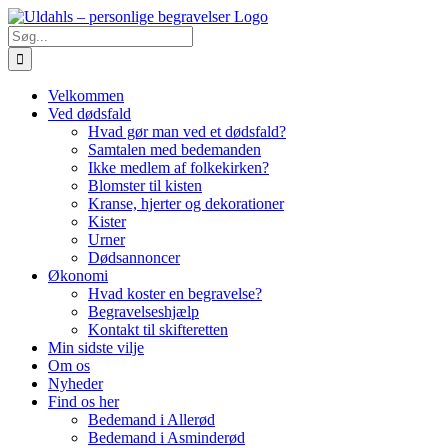
Skip
to
Søg
content
efter:
Velkommen
Ved dødsfald
Hvad gør man ved et dødsfald?
Samtalen med bedemanden
Ikke medlem af folkekirken?
Blomster til kisten
Kranse, hjerter og dekorationer
Kister
Urner
Dødsannoncer
Økonomi
Hvad koster en begravelse?
Begravelseshjælp
Kontakt til skifteretten
Min sidste vilje
Om os
Nyheder
Find os her
Bedemand i Allerød
Bedemand i Asminderød