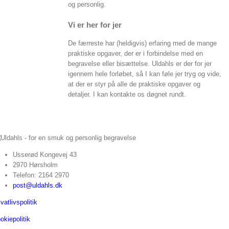
og personlig.
Vi er her for jer
De færreste har (heldigvis) erfaring med de mange
praktiske opgaver, der er i forbindelse med en
begravelse eller bisættelse. Uldahls er der for jer
igennem hele forløbet, så I kan føle jer tryg og vide,
at der er styr på alle de praktiske opgaver og
detaljer. I kan kontakte os døgnet rundt.
Usserød Kongevej 43
2970 Hørsholm
Telefon: 2164 2970
post@uldahls.dk
ivatlivspolitik
okiepolitik