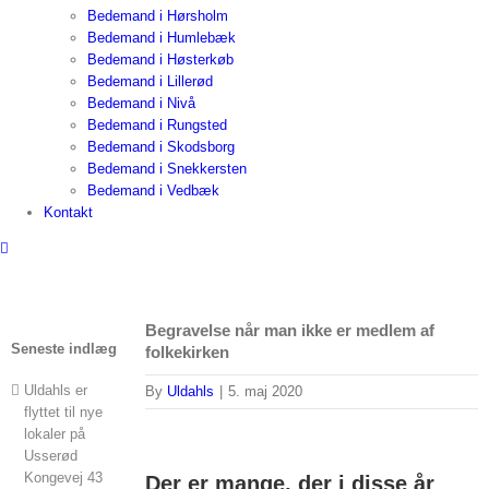
Bedemand i Hørsholm
Bedemand i Humlebæk
Bedemand i Høsterkøb
Bedemand i Lillerød
Bedemand i Nivå
Bedemand i Rungsted
Bedemand i Skodsborg
Bedemand i Snekkersten
Bedemand i Vedbæk
Kontakt
Begravelse når man ikke er medlem af
Seneste indlæg
folkekirken
Uldahls er
By
Uldahls
|
5. maj 2020
flyttet til nye
lokaler på
Usserød
Kongevej 43
Der er mange, der i disse år