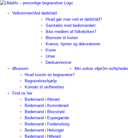
Skip
to
Velkommen
Ved dødsfald
content
Hvad gør man ved et dødsfald?
Samtalen med bedemanden
Ikke medlem af folkekirken?
Blomster til kisten
Kranse, hjerter og dekorationer
Kister
Urner
Dødsannoncer
Økonomi
Min sidste vilje
Om os
Nyheder
Hvad koster en begravelse?
Begravelseshjælp
Kontakt til skifteretten
Find os her
Bedemand i Allerød
Bedemand i Asminderød
Bedemand i Blovstrød
Bedemand i Espergærde
Bedemand i Fredensborg
Bedemand i Helsingør
Bedemand i Hillerød