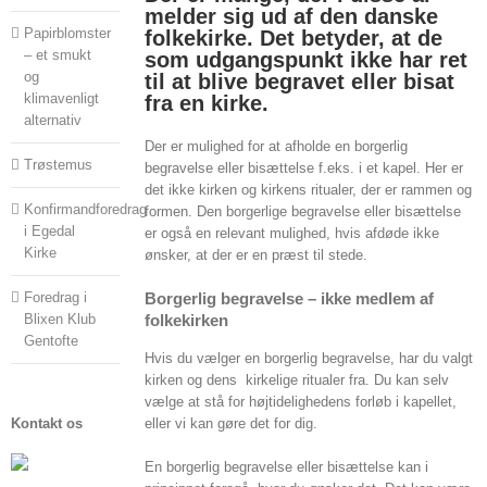
melder sig ud af den danske
Papirblomster
folkekirke. Det betyder, at de
– et smukt
som udgangspunkt ikke har ret
og
til at blive begravet eller bisat
klimavenligt
fra en kirke.
alternativ
Der er mulighed for at afholde en borgerlig
Trøstemus
begravelse eller bisættelse f.eks. i et kapel. Her er
det ikke kirken og kirkens ritualer, der er rammen og
Konfirmandforedrag
formen. Den borgerlige begravelse eller bisættelse
i Egedal
er også en relevant mulighed, hvis afdøde ikke
Kirke
ønsker, at der er en præst til stede.
Foredrag i
Borgerlig begravelse – ikke medlem af
Blixen Klub
folkekirken
Gentofte
Hvis du vælger en borgerlig begravelse, har du valgt
kirken og dens kirkelige ritualer fra. Du kan selv
vælge at stå for højtidelighedens forløb i kapellet,
Kontakt os
eller vi kan gøre det for dig.
En borgerlig begravelse eller bisættelse kan i