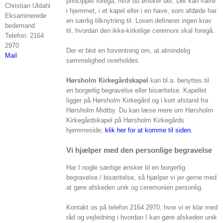
princippet foregå, hvor du ønsker det. Det kan være
Christian Uldahl
i hjemmet, i et kapel eller i en have, som afdøde har
Eksaminerede
en særlig tilknytning til. Loven definerer ingen krav
bedemand
til, hvordan den ikke-kirkelige ceremoni skal foregå.
Telefon: 2164
2970
Der er blot en forventning om, at almindelig
Mail
sømmelighed overholdes.
Hørsholm Kirkegårdskapel
kan bl.a. benyttes til
en borgerlig begravelse eller bisættelse. Kapellet
ligger på Hørsholm Kirkegård og i kort afstand fra
Hørsholm Midtby. Du kan læse mere om Hørsholm
Kirkegårdskapel på Hørsholm Kirkegårds
hjemmeside;
klik her for at komme til siden.
Vi hjælper med den personlige begravelse
Har I nogle særlige ønsker til en borgerlig
begravelse / bisættelse, så hjælper vi jer gerne med
at gøre afskeden unik og ceremonien personlig.
Kontakt os på telefon 2164 2970, hvor vi er klar med
råd og vejledning i hvordan I kan gøre afskeden unik