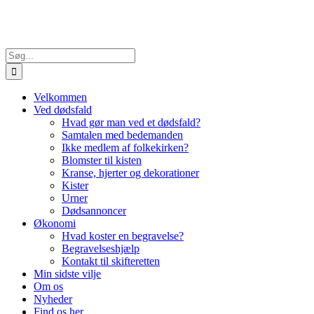
Skip
to
content
Søg
efter:
Velkommen
Ved dødsfald
Hvad gør man ved et dødsfald?
Samtalen med bedemanden
Ikke medlem af folkekirken?
Blomster til kisten
Kranse, hjerter og dekorationer
Kister
Urner
Dødsannoncer
Økonomi
Hvad koster en begravelse?
Begravelseshjælp
Kontakt til skifteretten
Min sidste vilje
Om os
Nyheder
Find os her