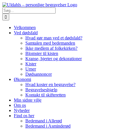
Skip
to
Søg
content
efter:
Velkommen
Ved dødsfald
Hvad gør man ved et dødsfald?
Samtalen med bedemanden
Ikke medlem af folkekirken?
Blomster til kisten
Kranse, hjerter og dekorationer
Kister
Urner
Dødsannoncer
Økonomi
Hvad koster en begravelse?
Begravelseshjælp
Kontakt til skifteretten
Min sidste vilje
Om os
Nyheder
Find os her
Bedemand i Allerød
Bedemand i Asminderød