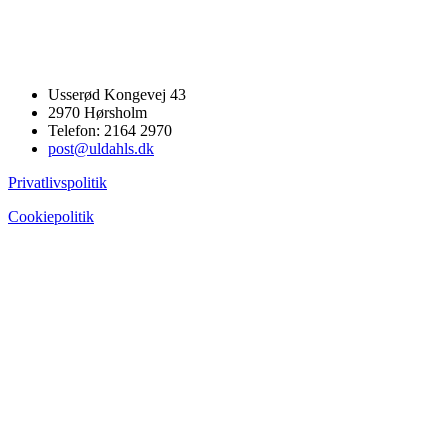
Usserød Kongevej 43
2970 Hørsholm
Telefon: 2164 2970
post@uldahls.dk
Privatlivspolitik
Cookiepolitik
Go
to
Top