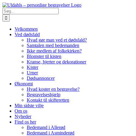
Skip
to
Søg
content
efter:
Velkommen
Ved dødsfald
Hvad gør man ved et dødsfald?
Samtalen med bedemanden
Ikke medlem af folkekirken?
Blomster til kisten
Kranse, hjerter og dekorationer
Kister
Urner
Dødsannoncer
Økonomi
Hvad koster en begravelse?
Begravelseshjælp
Kontakt til skifteretten
Min sidste vilje
Om os
Nyheder
Find os her
Bedemand i Allerød
Bedemand i Asminderød