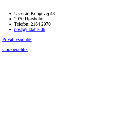
Usserød Kongevej 43
2970 Hørsholm
Telefon: 2164 2970
post@uldahls.dk
Privatlivspolitik
Cookiepolitik
Go
to
Top