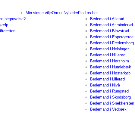
Min sidste vilje
Om os
Nyheder
Find os her
en begravelse?
Bedemand i Allerød
hjælp
Bedemand i Asminderød
ifteretten
Bedemand i Blovstrød
Bedemand i Espergærde
Bedemand i Fredensborg
Bedemand i Helsingør
Bedemand i Hillerød
Bedemand i Hørsholm
Bedemand i Humlebæk
Bedemand i Høsterkøb
Bedemand i Lillerød
Bedemand i Nivå
Bedemand i Rungsted
Bedemand i Skodsborg
Bedemand i Snekkersten
Bedemand i Vedbæk