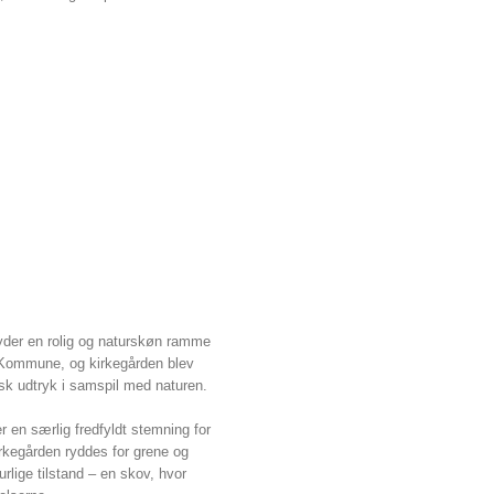
yder en rolig og naturskøn ramme
 Kommune, og kirkegården blev
isk udtryk i samspil med naturen.
r en særlig fredfyldt stemning for
rkegården ryddes for grene og
lige tilstand – en skov, hvor