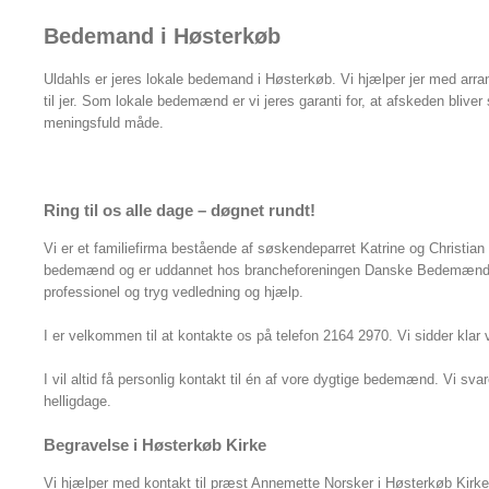
Bedemand i Høsterkøb
Uldahls er jeres lokale bedemand i Høsterkøb. Vi hjælper jer med arr
til jer. Som lokale bedemænd er vi jeres garanti for, at afskeden bliver
meningsfuld måde.
Ring til os alle dage – døgnet rundt!
Vi er et familiefirma bestående af søskendeparret Katrine og Christian
bedemænd og er uddannet hos brancheforeningen Danske Bedemænd. D
professionel og tryg vedledning og hjælp.
I er velkommen til at kontakte os på telefon 2164 2970. Vi sidder klar ve
I vil altid få personlig kontakt til én af vore dygtige bedemænd. Vi s
helligdage.
Begravelse i Høsterkøb Kirke
Vi hjælper med kontakt til præst Annemette Norsker i Høsterkøb Kirke,