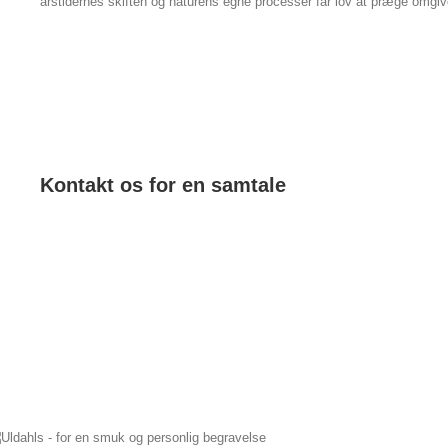
årstidernes skiften og naturens egne processer får lov at præge omgiv
Kontakt os for en samtale