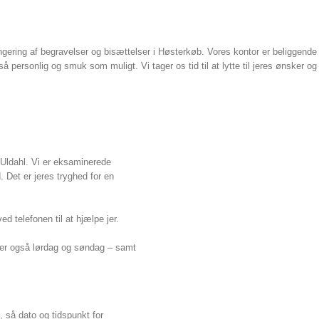
angering af begravelser og bisættelser i Høsterkøb. Vores kontor er beliggen
 så personlig og smuk som muligt. Vi tager os tid til at lytte til jeres ønsker
 Uldahl. Vi er eksaminerede
et er jeres tryghed for en
d telefonen til at hjælpe jer.
varer også lørdag og søndag – samt
 så dato og tidspunkt for