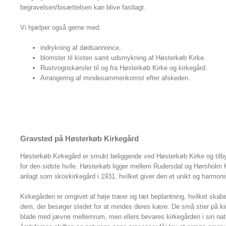
begravelsen/bisættelsen kan blive fastlagt.
Vi hjælper også gerne med:
indrykning af dødsannonce,
b
lomster til kisten samt udsmykning af Høsterkøb Kirke.
Rustvognskørsler til og fra Høsterkøb Kirke og kirkegård.
Arrangering af mindesammenkomst efter afskeden.
Gravsted på Høsterkøb Kirkegård
Høsterkøb Kirkegård er smukt beliggende ved Høsterkøb Kirke og tilb
for den sidste hvile. Høsterkøb ligger mellem Rudersdal og Hørsholm
anlagt som skovkirkegård i 1931, hvilket giver den et unikt og harmon
Kirkegården er omgivet af høje træer og tæt beplantning, hvilket skabe
dem, der besøger stedet for at mindes deres kære. De små stier på ki
blade med jævne mellemrum, men ellers bevares kirkegården i sin natur