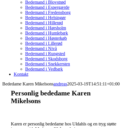
Bedemand i Blovstrød
Bedemand i Espergærde
Bedemand i Fredensborg
Bedemand i Helsingør
Bedemand i Hillerød
Bedemand i Hørsholm
Bedemand i Humlebæk
Bedemand i Høsterkøb
Bedemand i Lillerød
Bedemand i Nivå
Bedemand i Rungsted
Bedemand i Skodsborg
Bedemand i Snekkersten
Bedemand i Vedbæk
Kontakt
Bededame Karen Mikelsons
andreas
2025-03-19T14:51:11+01:00
Personlig bededame Karen
Mikelsons
Karen er personlig bededame hos Uldahls og en tryg støtte