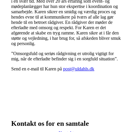
i en svær tid. Med over 20 års erfaring som event- og
mødeplanlægger har hun stor ekspertise i koordination og
samarbejde. Karen sikrer en smidig og værdig proces og
hendes evne til at kommunikere på tværs af alle lag gør
hende til en betroet rådgiver. En rådgiver der møder de
efterladte med omsorg og respekt. For Karen er det
afgørende at skabe en tryg ramme. Karen sikre at i får den
støtte og vejledning, i har brug for, så afskeden bliver smuk
og personlig.
”Omsorgsfuld og seriøs rådgivning er utrolig vigtigt for
mig, når de efterladte befinder sig i en sorgfuld situation”.
Send en e-mail til Karen på
post@uldahls.dk
Kontakt os for en samtale